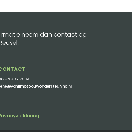
informatie neem dan contact op
Reusel.
CONTACT
06 – 29 07 70 14
rene@vanlimptbouwondersteuning.nl
Privacyverklaring